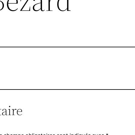
Bézard
aire